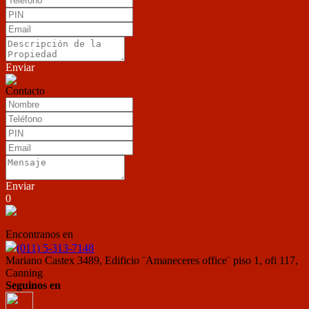
Enviar
Contacto
Enviar
0
Encontranos en
(011) 5-313-7148
Mariano Castex 3489, Edificio ¨Amaneceres office¨ piso 1, ofi 117,
Canning
Seguinos en