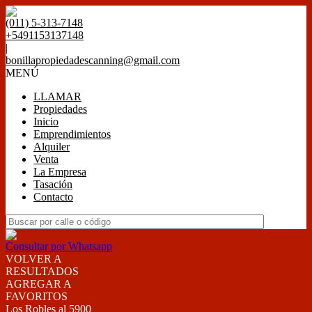
(011) 5-313-7148
+5491153137148
|
bonillapropiedadescanning@gmail.com
MENÚ
LLAMAR
Propiedades
Inicio
Emprendimientos
Alquiler
Venta
La Empresa
Tasación
Contacto
Consultar por Whatsapp
VOLVER A
RESULTADOS
AGREGAR A
FAVORITOS
Los Robles al 5900