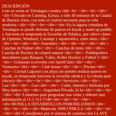
DESCRIPCIÓN
Lote en venta en Terralagos country club <br> <div><br></div>
<div>Ubicado en Canning, Ezeiza, a sólo 40 minutos de la Ciudad
de Buenos Aires, con todo el confort necesario para la vida
moderna.</div><div><br></div><div>En la laguna cristalina de
Terralagos se puede disfrutar de paseos en kayak y stand up paddle,
y funciona en temporada la Escuelita de Náutica, que ofrece clases
de Optimist, Windsurf, Canotaje y aquaerobics, entre otras.</div>
<div><br></div><div>Amenities:</div><div><br></div><div>-
Canchas de Futbol</div><div>- Canchas de tenis</div><div>-
Cancha de Hockey de césped natural</div><div>- Polideportivo
descubierto para Básquet, Vóley, Roller Hockey y Futbol 5</div>
<div>- Gimnasio (convenio con SportClub)</div><div>-
Vestuarios</div><div>- Club house</div><div>- Piscina</div>
<div>- Crystal Lagoons con playa (se pueden realizar paseos en
kayak, en temporada funciona la escuelita náutica y la colonia para
chicos)</div><div><br></div><div>Servicios:</div><div>-
Luz</div><div>- Gas</div><div>- Cable, internet y telefonía por
fibra óptica</div><div>- Seguridad Privada 24 hs</div><div><br>
</div><div>Llámenos para programar una visita y obtener mas
información al 11-5-313-7148</div><div><br></div>
<div>BONILLA DESARROLLOS INMOBILIARIOS</div>
<div><br></div><div>Matricula 3998 CPMCLZ</div><div><br>
</div><div>Consúltenos por el sistema de construcción LLAVE