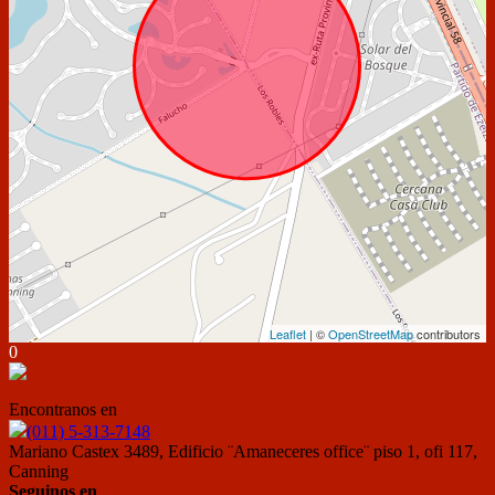
Leaflet
| ©
OpenStreetMap
contributors
0
Encontranos en
(011) 5-313-7148
Mariano Castex 3489, Edificio ¨Amaneceres office¨ piso 1, ofi 117,
Canning
Seguinos en