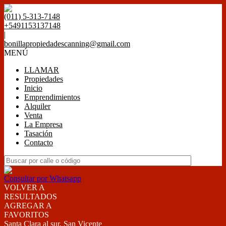
(011) 5-313-7148
+5491153137148
|
bonillapropiedadescanning@gmail.com
MENÚ
LLAMAR
Propiedades
Inicio
Emprendimientos
Alquiler
Venta
La Empresa
Tasación
Contacto
Consultar por Whatsapp
VOLVER A
RESULTADOS
AGREGAR A
FAVORITOS
Santa Clara al sur, San Vicente