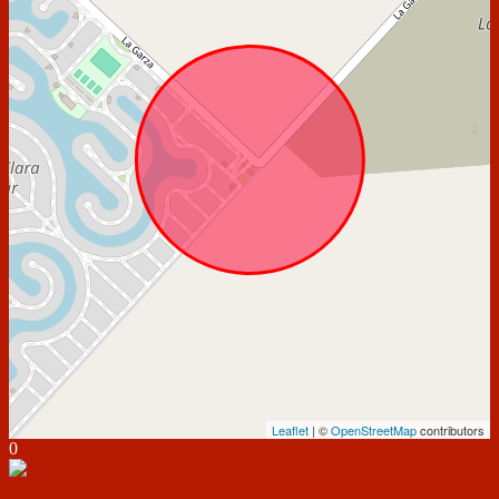
Leaflet
| ©
OpenStreetMap
contributors
0