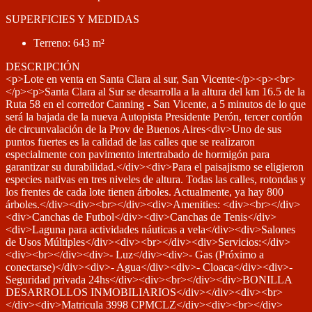
SUPERFICIES Y MEDIDAS
Terreno: 643 m²
DESCRIPCIÓN
<p>Lote en venta en Santa Clara al sur, San Vicente</p><p><br>
</p><p>Santa Clara al Sur se desarrolla a la altura del km 16.5 de la
Ruta 58 en el corredor Canning - San Vicente, a 5 minutos de lo que
será la bajada de la nueva Autopista Presidente Perón, tercer cordón
de circunvalación de la Prov de Buenos Aires<div>Uno de sus
puntos fuertes es la calidad de las calles que se realizaron
especialmente con pavimento intertrabado de hormigón para
garantizar su durabilidad.</div><div>Para el paisajismo se eligieron
especies nativas en tres niveles de altura. Todas las calles, rotondas y
los frentes de cada lote tienen árboles. Actualmente, ya hay 800
árboles.</div><div><br></div><div>Amenities: <div><br></div>
<div>Canchas de Futbol</div><div>Canchas de Tenis</div>
<div>Laguna para actividades náuticas a vela</div><div>Salones
de Usos Múltiples</div><div><br></div><div>Servicios:</div>
<div><br></div><div>- Luz</div><div>- Gas (Próximo a
conectarse)</div><div>- Agua</div><div>- Cloaca</div><div>-
Seguridad privada 24hs</div><div><br></div><div>BONILLA
DESARROLLOS INMOBILIARIOS</div></div><div><br>
</div><div>Matricula 3998 CPMCLZ</div><div><br></div>