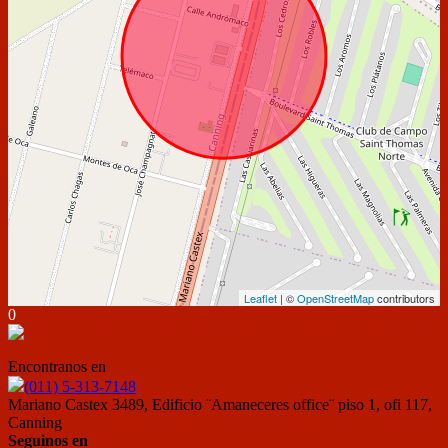
Leaflet
| ©
OpenStreetMap
contributors
0
Encontranos en
(011) 5-313-7148
Mariano Castex 3489, Edificio ¨Amaneceres office¨ piso 1, ofi 117,
Canning
Seguinos en