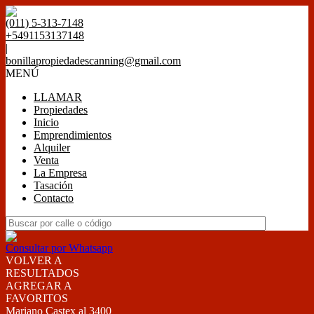
(011) 5-313-7148
+5491153137148
|
bonillapropiedadescanning@gmail.com
MENÚ
LLAMAR
Propiedades
Inicio
Emprendimientos
Alquiler
Venta
La Empresa
Tasación
Contacto
Consultar por Whatsapp
VOLVER A
RESULTADOS
AGREGAR A
FAVORITOS
Mariano Castex al 3400